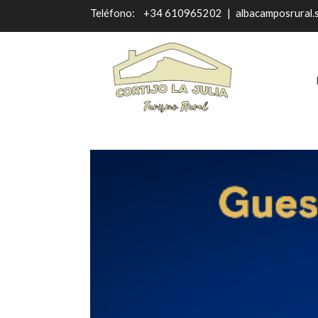
Teléfono:
+34 610965202
|
albacamposrural.