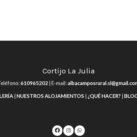
Cortijo La Julia
Teléfono
:
610965202
| E-mail:
albacamposrural.sl@gmail.co
LERÍA
|
NUESTROS ALOJAMIENTOS
|
¿QUÉ HACER?
|
BLOG