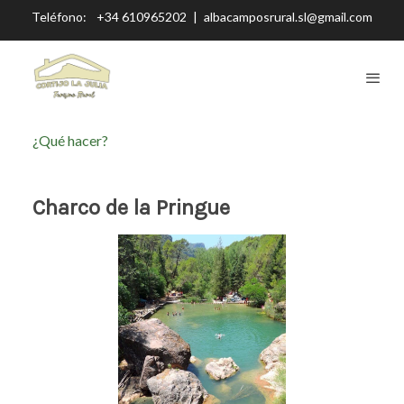
Teléfono:
+34 610965202
|
albacamposrural.sl@gmail.com
¿Qué hacer?
Charco de la Pringue