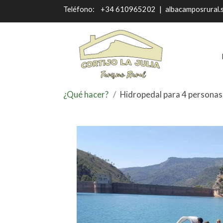
Teléfono:
+34 610965202
|
albacamposrural.
¿Qué hacer?
Hidropedal para 4 personas