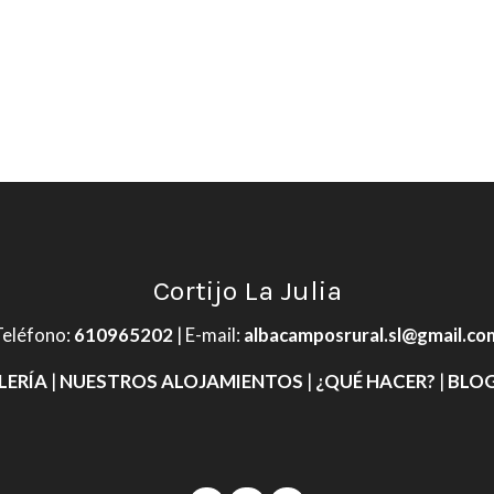
Cortijo La Julia
Teléfono
:
610965202
| E-mail:
albacamposrural.sl@gmail.co
LERÍA
|
NUESTROS ALOJAMIENTOS
|
¿QUÉ HACER?
|
BLOG