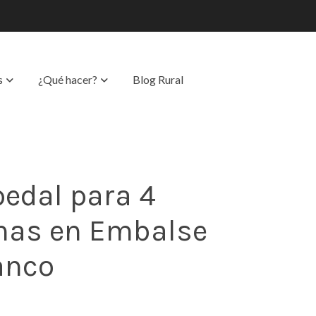
s
¿Qué hacer?
Blog Rural
pedal para 4
nas en Embalse
anco