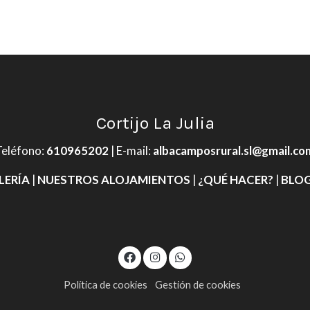
Cortijo La Julia
Teléfono
:
610965202
| E-mail:
albacamposrural.sl@gmail.co
LERÍA
|
NUESTROS ALOJAMIENTOS
|
¿QUÉ HACER?
|
BLOG
Política de cookies
Gestión de cookies