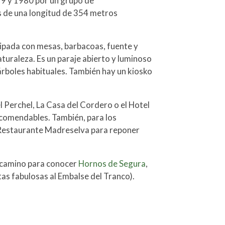
79 y 1980 por un grupo de
 de una longitud de 354 metros
uipada con mesas, barbacoas, fuente y
naturaleza. Es un paraje abierto y luminoso
 árboles habituales. También hay un kiosko
 Perchel, La Casa del Cordero o el Hotel
ecomendables. También, para los
 Restaurante Madreselva para reponer
e camino para conocer
Hornos de Segura
,
tas fabulosas al Embalse del Tranco).