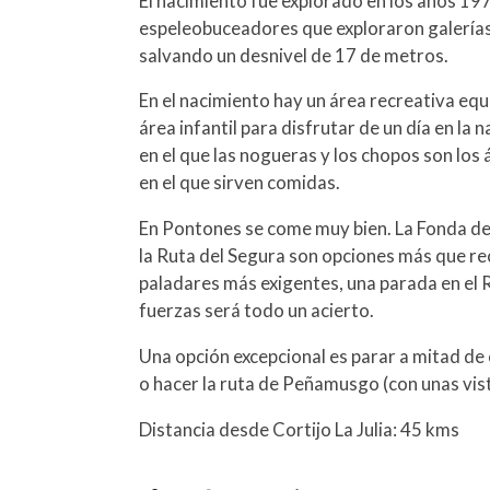
El nacimiento fue explorado en los años 19
espeleobuceadores que exploraron galerías
salvando un desnivel de 17 de metros.
En el nacimiento hay un área recreativa eq
área infantil para disfrutar de un día en la 
en el que las nogueras y los chopos son los
en el que sirven comidas.
En Pontones se come muy bien. La Fonda del
la Ruta del Segura son opciones más que r
paladares más exigentes, una parada en el
fuerzas será todo un acierto.
Una opción excepcional es parar a mitad d
o hacer la ruta de Peñamusgo (con unas vis
Distancia desde Cortijo La Julia: 45 kms