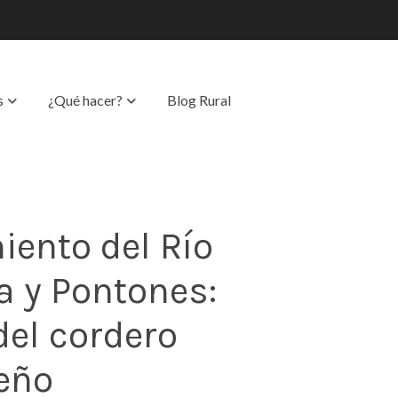
s
¿Qué hacer?
Blog Rural
iento del Río
a y Pontones:
del cordero
eño