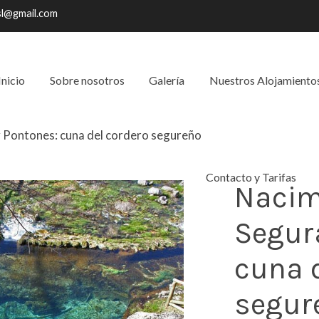
sl@gmail.com
Inicio
Sobre nosotros
Galería
Nuestros Alojamiento
y Pontones: cuna del cordero segureño
Contacto y Tarifas
Nacim
Segur
cuna 
segur