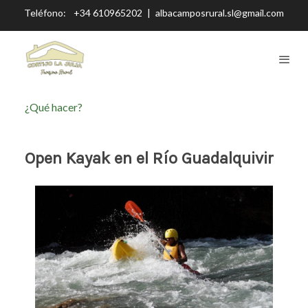
Teléfono:
+34 610965202
|
albacamposrural.sl@gmail.com
¿Qué hacer?
Open Kayak en el Río Guadalquivir