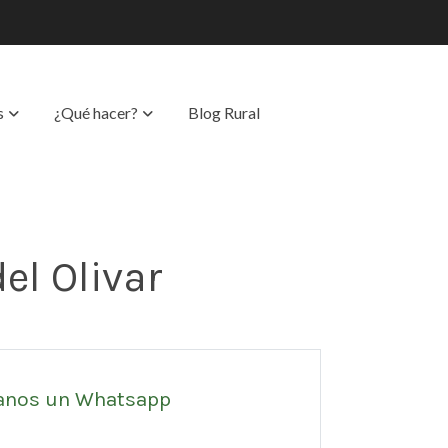
s
¿Qué hacer?
Blog Rural
el Olivar
anos un Whatsapp