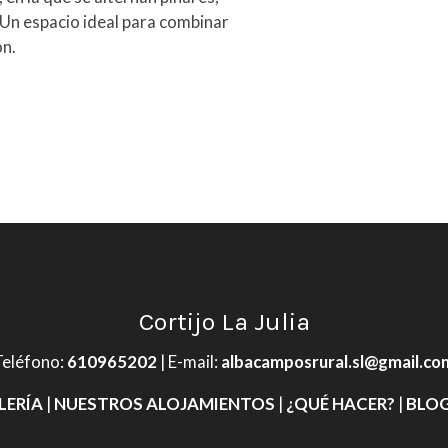
 Un espacio ideal para combinar
ón.
Cortijo La Julia
Teléfono
:
610965202
| E-mail:
albacamposrural.sl@gmail.co
LERÍA
|
NUESTROS ALOJAMIENTOS
|
¿QUÉ HACER?
|
BLOG