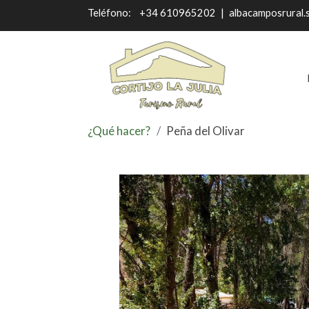
Teléfono:
+34 610965202
|
albacamposrural.
¿Qué hacer?
Peña del Olivar